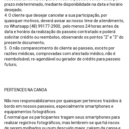
prazo indeterminado, mediante disponibilidade na data e horário 
desejado;
4. O cliente que desejar cancelar a sua participação, por 
quaisquer motivos, deverá avisar ao nosso time de atendimento, 
no Whatsapp (48) 99177-2900,  pelo menos 24 horas antes da 
data e horário da realização do passeio contratado e poderá 
solicitar crédito ou reembolso, observando os pontos "2" e "3" do 
presente documento;
5 . O não comparecimento do cliente ao passeio, exceto por 
razões médicas, comprovadas com atestado médico, não é 
reembolsável, re-agendável ou gerador de crédito para passeio 
futuro;
PERTENCES NA CANOA
Não nos responsabilizamos por quaisquer pertences trazidos à 
bordo em nossos passeios, especialmente smartphones e 
equipamentos fotográficos. 
É normal que os participantes tragam seus smartphones para 
realizar registros fotográficos, mas lembrem-se que há riscos 
de serem molhados ou num descuido maior, caírem da canoa e 