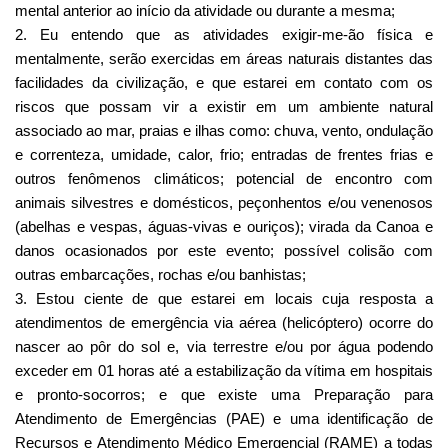
mental anterior ao início da atividade ou durante a mesma;
2. Eu entendo que as atividades exigir-me-ão física e 
mentalmente, serão exercidas em áreas naturais distantes das 
facilidades da civilização, e que estarei em contato com os 
riscos que possam vir a existir em um ambiente natural 
associado ao mar, praias e ilhas como: chuva, vento, ondulação 
e correnteza, umidade, calor, frio; entradas de frentes frias e 
outros fenômenos climáticos; potencial de encontro com 
animais silvestres e domésticos, peçonhentos e/ou venenosos 
(abelhas e vespas, águas-vivas e ouriços); virada da Canoa e 
danos ocasionados por este evento; possível colisão com 
outras embarcações, rochas e/ou banhistas; 
3. Estou ciente de que estarei em locais cuja resposta a 
atendimentos de emergência via aérea (helicóptero) ocorre do 
nascer ao pôr do sol e, via terrestre e/ou por água podendo 
exceder em 01 horas até a estabilização da vítima em hospitais 
e pronto-socorros; e que existe uma Preparação para 
Atendimento de Emergências (PAE) e uma identificação de 
Recursos e Atendimento Médico Emergencial (RAME) a todas 