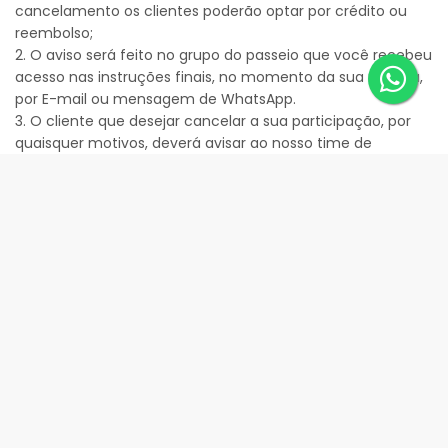
cancelamento os clientes poderão optar por crédito ou
reembolso;
2. O aviso será feito no grupo do passeio que você recebeu
acesso nas instruções finais, no momento da sua reserva,
por E-mail ou mensagem de WhatsApp.
3. O cliente que desejar cancelar a sua participação, por
quaisquer motivos, deverá avisar ao nosso time de
atendimento, no WhatsApp (48) 99221-1778, pelo menos
24 horas antes da data e horário da realização do passeio
contratado e poderá solicitar crédito ou reembolso;
ATENDIMENTO:
De segunda a sábado, das 10 às 20 horas,
no Whatsapp:
(48) 99221-1778
OBRIGADO‌ ‌PELA‌ ‌SUA‌ ‌INSCRIÇÃO,‌ ‌
NOS‌ ‌VEMOS‌ ‌EM‌ ‌BREVE‌ ‌NA‌ ‌ÁGUA!‌