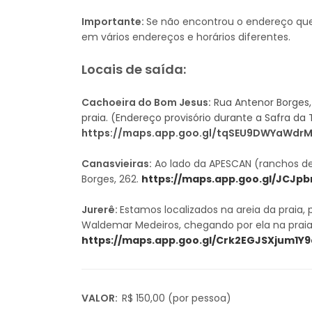
Importante:
Se não encontrou o endereço que 
em vários endereços e horários diferentes.
Locais de saída:
Cachoeira do Bom Jesus:
Rua Antenor Borges, 
praia. (Endereço provisório durante a Safra da
https://maps.app.goo.gl/tqSEU9DWYaWdr
Canasvieiras:
Ao lado da APESCAN (ranchos de
Borges, 262.
https://maps.app.goo.gl/JCJp
Jurerê:
Estamos localizados na areia da praia,
Waldemar Medeiros, chegando por ela na praia
https://maps.app.goo.gl/Crk2EGJSXjum1Y
VALOR:
R$ 150,00 (por pessoa)