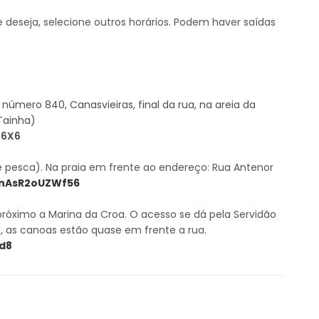
deseja, selecione outros horários. Podem haver saídas
número 840, Canasvieiras, final da rua, na areia da
 Tainha)
M6X6
 pesca). Na praia em frente ao endereço: Rua Antenor
bnAsR2oUZWf56
 próximo a Marina da Croa. O acesso se dá pela Servidão
, as canoas estão quase em frente a rua.
9d8