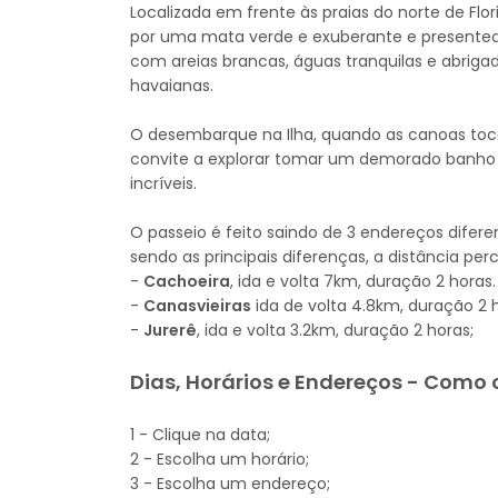
Localizada em frente às praias do norte de Flor
por uma mata verde e exuberante e presentea
com areias brancas, águas tranquilas e abriga
havaianas.
O desembarque na Ilha, quando as canoas toca
convite a explorar tomar um demorado banho d
incríveis.
O passeio é feito saindo de 3 endereços difere
sendo as principais diferenças, a distância p
-
Cachoeira
, ida e volta 7km, duração 2 horas.
-
Canasvieiras
ida de volta 4.8km, duração 2 
-
Jurerê
, ida e volta 3.2km, duração 2 horas;
Dias, Horários e Endereços - Como 
1 - Clique na data;
2 - Escolha um horário;
3 - Escolha um endereço;