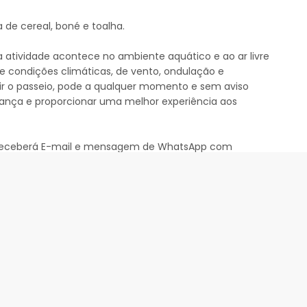
 de cereal, boné e toalha.
atividade acontece no ambiente aquático e ao ar livre
de condições climáticas, de vento, ondulação e
uzir o passeio, pode a qualquer momento e sem aviso
gurança e proporcionar uma melhor experiência aos
, receberá E-mail e mensagem de WhatsApp com
cesso ao grupo do passeio, para o caso de recados de
lhamento de fotos.
r ou alterar o itinerário e local de realização do passeio
limáticas e de navegação que ofereçam risco aos
articipantes). Na ocasião de cancelamento os clientes
 você recebeu acesso nas instruções finais, no momento
hatsApp.