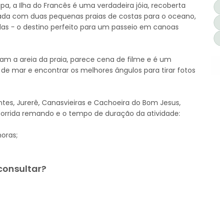
ipa, a Ilha do Francês é uma verdadeira jóia, recoberta
da com duas pequenas praias de costas para o oceano,
das - o destino perfeito para um passeio em canoas
m a areia da praia, parece cena de filme e é um
e mar e encontrar os melhores ângulos para tirar fotos
ntes, Jurerê, Canasvieiras e Cachoeira do Bom Jesus,
ercorrida remando e o tempo de duração da atividade:
horas;
consultar?