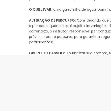
O QUE LEVAR:
uma garrafinha de água, barrinha
ALTERAÇÃO DE PERCURSO:
Considerando que a 
e por consequência está sujeita às variações 
correnteza, o instrutor, responsável por cond
prévio, alterar o percurso, para garantir a se
participantes;
GRUPO DO PASSEIO:
Ao finalizar sua compra
instruções finais. Receberá nas instruções o a
última hora, como cancelamentos e comparti
CANCELAMENTOS:
1. A Kanaloa Va'a reserva-se o direito de cancela
a qualquer momento em razão de condições c
participantes, ou falta de quórum mínimo (4 p
poderão optar por crédito ou reembolso;
2. O aviso será feito no grupo do passeio que
da sua reserva, por E-mail ou mensagem de W